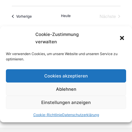
e
i
D
e
i
n
s
s
a
r
t
Heute
Nächste
Veranstaltungen
Vorherige
s
t
e
Veranstaltu
a
u
i
m
Cookie-Zustimmung
n
Kalender abonnieren
c
w
verwalten
s
ä
h
t
Wir verwenden Cookies, um unsere Website und unseren Service zu
h
optimieren.
t
l
a
e
e
l
Cookies akzeptieren
n
n
t
.
Ablehnen
u
-
Einstellungen anzeigen
n
N
g
a
Cookie-Richtlinie
Datenschutzerklärung
A
v