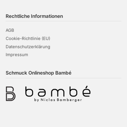
n
i
s
g
Rechtliche Informationen
i
a
c
AGB
t
h
Cookie-Richtlinie (EU)
t
Datenschutzerklärung
i
Impressum
e
o
n
n
Schmuck Onlineshop Bambé
-
N
a
v
i
g