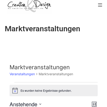
Zum
Mo
Inhalt
springen
creation&design
Marktveranstaltungen
Marktveranstaltungen
Veranstaltungen
Marktveranstaltungen
Veranstaltungen
Es wurden keine Ergebnisse gefunden.
H
i
n
Anstehende
A
V
w
L