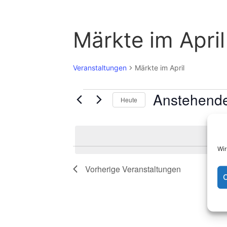
Märkte im April
Veranstaltungen
Märkte im April
Anstehend
Veranstaltungen
Heute
D
a
t
Wir
u
m
Vorherige
Veranstaltungen
C
w
ä
h
l