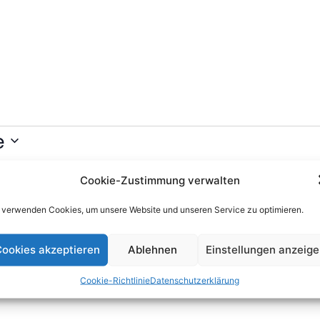
e
Cookie-Zustimmung verwalten
Es wurden keine Ergebnisse gefunden.
H
 verwenden Cookies, um unsere Website und unseren Service zu optimieren.
i
n
ookies akzeptieren
Ablehnen
Einstellungen anzeig
w
e
Cookie-Richtlinie
Datenschutzerklärung
i
s