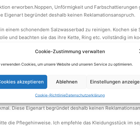
ektion erworben.Noppen, Unförmigkeit und Farbschattierungen 
se Eigenart begründet deshalb keinen Reklamationsanspruch.
in einem schonendem Salzwasserbad zu reinigen. Kochen sie S
folie und beachten sie das ihre Kette, Ring etc. vollständig im
 Backpulver unterstützen sie die Reaktion noch und erfahren e
Cookie-Zustimmung verwalten
 verwenden Cookies, um unsere Website und unseren Service zu optimieren.
ookies akzeptieren
Ablehnen
Einstellungen anzeig
als, Tücher, Jacken, sowie Mützen und Hüt
Cookie-Richtlinie
Datenschutzerklärung
ektion erworben. Fadenverdickungen, Noppen und Farbschattie
kmal. Diese Eigenart begründet deshalb keinen Reklamationsa
tte die Pflegehinweise. Ich empfehle das Kleidungsstück im s