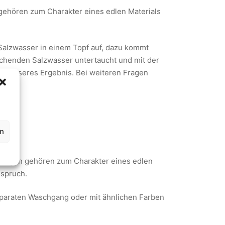
gehören zum Charakter eines edlen Materials
alzwasser in einem Topf auf, dazu kommt
 kochenden Salzwasser untertaucht und mit der
in besseres Ergebnis. Bei weiteren Fragen
en
e.
rungen gehören zum Charakter eines edlen
nspruch.
eparaten Waschgang oder mit ähnlichen Farben